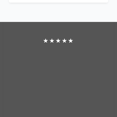
★
★
★
★
★