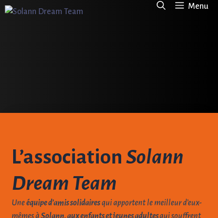
Aller
Menu
au
contenu
L’association
Solann
Dream Team
Une
équipe d’amis solidaires
qui apportent le meilleur d’eux-
mêmes à
Solann, aux enfants et jeunes adultes
qui souffrent